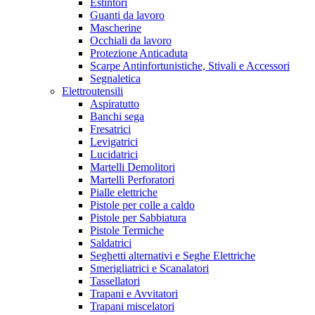
Estintori
Guanti da lavoro
Mascherine
Occhiali da lavoro
Protezione Anticaduta
Scarpe Antinfortunistiche, Stivali e Accessori
Segnaletica
Elettroutensili
Aspiratutto
Banchi sega
Fresatrici
Levigatrici
Lucidatrici
Martelli Demolitori
Martelli Perforatori
Pialle elettriche
Pistole per colle a caldo
Pistole per Sabbiatura
Pistole Termiche
Saldatrici
Seghetti alternativi e Seghe Elettriche
Smerigliatrici e Scanalatori
Tassellatori
Trapani e Avvitatori
Trapani miscelatori