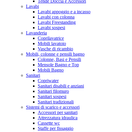
Tende Doccia e Accessori
Lavabi
Lavabi appoggio e a incasso
Lavabi con colonna
Lavabi Freestanding
Lavabi sospesi
Lavanderia
Coprilavatrice
Mobili lavatoio
Vasche di ricambio
Mobili, colonne e pensili bagno
Colonne, Basi e Pensili
Mensole Bagno e Top
Mobili Bagno
Sanitari
Copriwater
Sanitari disabili e anziani
Sanitari filomuro
Sanitari sospesi
Sanitari tradizionali
Sistemi di scarico e accessori
Accessori per sanitari
Attrezzatura idraulica
Cassette wc
Staffe per fissaggio