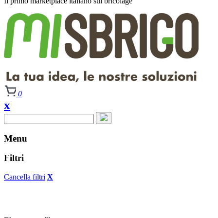
Il primo
marketplace italiano
sul bricolage
0
x
Menu
Filtri
Cancella filtri
X