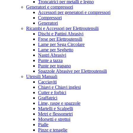
Troncatrici per metalli e legno
Generatori e compressori
Accessori per generatori e compressori
Compressori
Generatori
Ricambi e Accessori per Elettroutensili
Dischi e Pattini Abrasivi
Frese per Elettroutensili
Lame per Sega Circolare
Lame per Seghetto
Nastri Abrasivi
Punte a tazza
Punte per trapano
Spazzole Abrasive per Elettroutensili
Utensili Manuali
Cacciaviti
Chiavi e Chiavi inglesi
Cutter e forbici
Graffatrici
Lime, raspe e spazzole
Martelli e Scalpelli
Metri e flessometri
Morsetti e strettoi
Pialle
Pinze e tenaglie