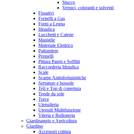
Stucco
Vernici, coloranti e solventi
Fissativi
Fornelli a Gas
Forni a Legna
Idraulica
Lucchetti e Catene
Maniglie
Materiale Elettrico
Pattumiere
Pennelli
Pittura Pareti e Soffitti
Raccorderia Idraulica
Scale
Scarpe Antinfortunistiche
Serrature e bussole
Teli e Top di copertura
Tende da sole
Torce
Utensileria
Utensili Multifunzione
Viteria e Bulloneria
Giardinaggio e Agricoltura
Giardino
Accessori cottura