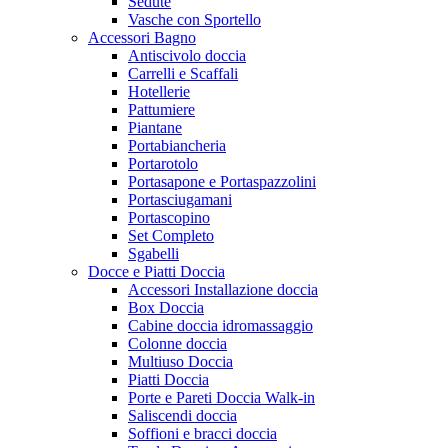
Sedute
Vasche con Sportello
Accessori Bagno
Antiscivolo doccia
Carrelli e Scaffali
Hotellerie
Pattumiere
Piantane
Portabiancheria
Portarotolo
Portasapone e Portaspazzolini
Portasciugamani
Portascopino
Set Completo
Sgabelli
Docce e Piatti Doccia
Accessori Installazione doccia
Box Doccia
Cabine doccia idromassaggio
Colonne doccia
Multiuso Doccia
Piatti Doccia
Porte e Pareti Doccia Walk-in
Saliscendi doccia
Soffioni e bracci doccia