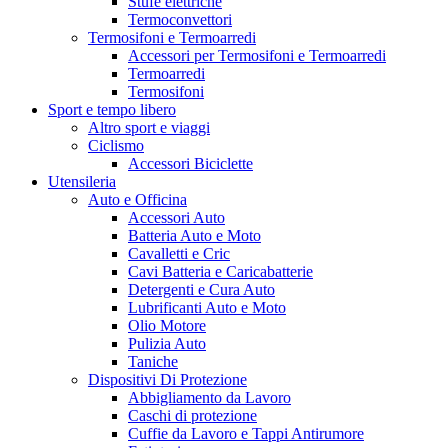
Stufe elettriche
Termoconvettori
Termosifoni e Termoarredi
Accessori per Termosifoni e Termoarredi
Termoarredi
Termosifoni
Sport e tempo libero
Altro sport e viaggi
Ciclismo
Accessori Biciclette
Utensileria
Auto e Officina
Accessori Auto
Batteria Auto e Moto
Cavalletti e Cric
Cavi Batteria e Caricabatterie
Detergenti e Cura Auto
Lubrificanti Auto e Moto
Olio Motore
Pulizia Auto
Taniche
Dispositivi Di Protezione
Abbigliamento da Lavoro
Caschi di protezione
Cuffie da Lavoro e Tappi Antirumore