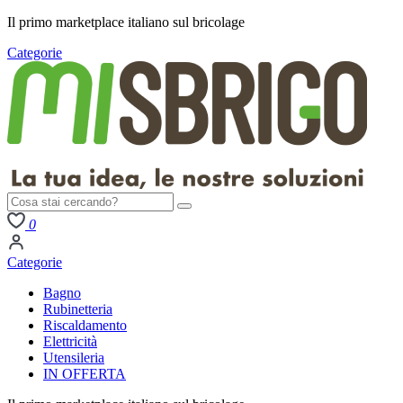
Il primo
marketplace italiano
sul bricolage
Categorie
0
Categorie
Bagno
Rubinetteria
Riscaldamento
Elettricità
Utensileria
IN OFFERTA