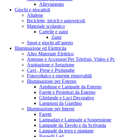
Allevamento
Giochi e giocattoli
Altalene
Biciclette, tricicli e autoveicoli
Materiale scolastico
Cartelle e zaini
Zaini
Sport e giochi all‘aperto
Illuminazione ed Elettricita
Altro Materiale Elettrico
Antenne e Accessori Per Telefoni, Video e Pc
Aspirazione e Aerazione
Cavi , Prese e Prolunghe
Fotovoltaico e energie rinnovabili
Illuminazione per Esterno
Applique e Lampade da Esterno
Faretti e Proiettori da Esterno
Ghirlande e Luci Decorative
Lampioni da Giardino
Illuminazione per Interni
Faretti
Lampadari e Lampade a Sospensione
Lampade da Tavolo e da Scrivania
Lampade da terra e piantane
Pannelli Led