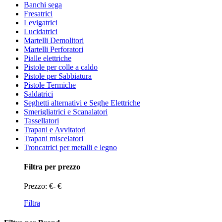
Banchi sega
Fresatrici
Levigatrici
Lucidatrici
Martelli Demolitori
Martelli Perforatori
Pialle elettriche
Pistole per colle a caldo
Pistole per Sabbiatura
Pistole Termiche
Saldatrici
Seghetti alternativi e Seghe Elettriche
Smerigliatrici e Scanalatori
Tassellatori
Trapani e Avvitatori
Trapani miscelatori
Troncatrici per metalli e legno
Filtra per prezzo
Prezzo:
€
-
€
Filtra