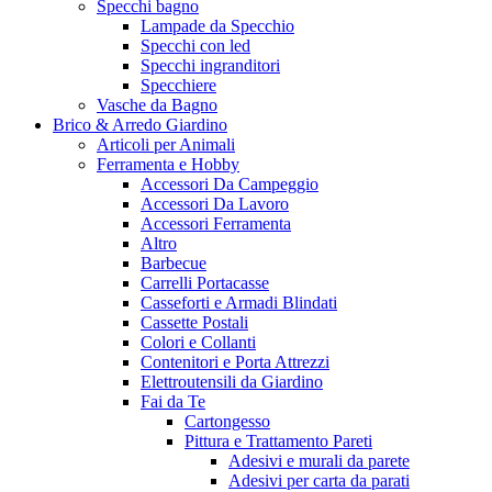
Specchi bagno
Lampade da Specchio
Specchi con led
Specchi ingranditori
Specchiere
Vasche da Bagno
Brico & Arredo Giardino
Articoli per Animali
Ferramenta e Hobby
Accessori Da Campeggio
Accessori Da Lavoro
Accessori Ferramenta
Altro
Barbecue
Carrelli Portacasse
Casseforti e Armadi Blindati
Cassette Postali
Colori e Collanti
Contenitori e Porta Attrezzi
Elettroutensili da Giardino
Fai da Te
Cartongesso
Pittura e Trattamento Pareti
Adesivi e murali da parete
Adesivi per carta da parati