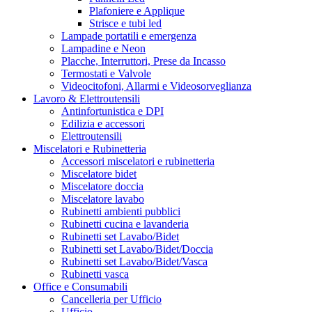
Plafoniere e Applique
Strisce e tubi led
Lampade portatili e emergenza
Lampadine e Neon
Placche, Interruttori, Prese da Incasso
Termostati e Valvole
Videocitofoni, Allarmi e Videosorveglianza
Lavoro & Elettroutensili
Antinfortunistica e DPI
Edilizia e accessori
Elettroutensili
Miscelatori e Rubinetteria
Accessori miscelatori e rubinetteria
Miscelatore bidet
Miscelatore doccia
Miscelatore lavabo
Rubinetti ambienti pubblici
Rubinetti cucina e lavanderia
Rubinetti set Lavabo/Bidet
Rubinetti set Lavabo/Bidet/Doccia
Rubinetti set Lavabo/Bidet/Vasca
Rubinetti vasca
Office e Consumabili
Cancelleria per Ufficio
Ufficio