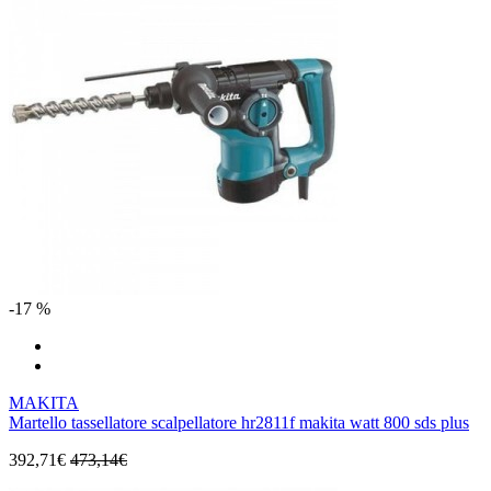
-17 %
MAKITA
Martello tassellatore scalpellatore hr2811f makita watt 800 sds plus
392,71€
473,14€