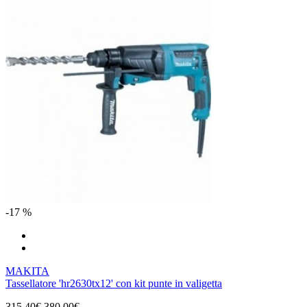
-17 %
MAKITA
Tassellatore 'hr2630tx12' con kit punte in valigetta
315,40€
380,00€