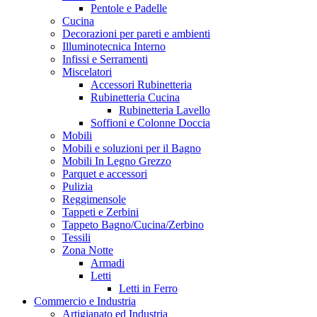
Pentole e Padelle
Cucina
Decorazioni per pareti e ambienti
Illuminotecnica Interno
Infissi e Serramenti
Miscelatori
Accessori Rubinetteria
Rubinetteria Cucina
Rubinetteria Lavello
Soffioni e Colonne Doccia
Mobili
Mobili e soluzioni per il Bagno
Mobili In Legno Grezzo
Parquet e accessori
Pulizia
Reggimensole
Tappeti e Zerbini
Tappeto Bagno/Cucina/Zerbino
Tessili
Zona Notte
Armadi
Letti
Letti in Ferro
Commercio e Industria
Artigianato ed Industria