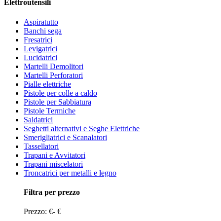
Elettroutensili
Aspiratutto
Banchi sega
Fresatrici
Levigatrici
Lucidatrici
Martelli Demolitori
Martelli Perforatori
Pialle elettriche
Pistole per colle a caldo
Pistole per Sabbiatura
Pistole Termiche
Saldatrici
Seghetti alternativi e Seghe Elettriche
Smerigliatrici e Scanalatori
Tassellatori
Trapani e Avvitatori
Trapani miscelatori
Troncatrici per metalli e legno
Filtra per prezzo
Prezzo:
€
-
€