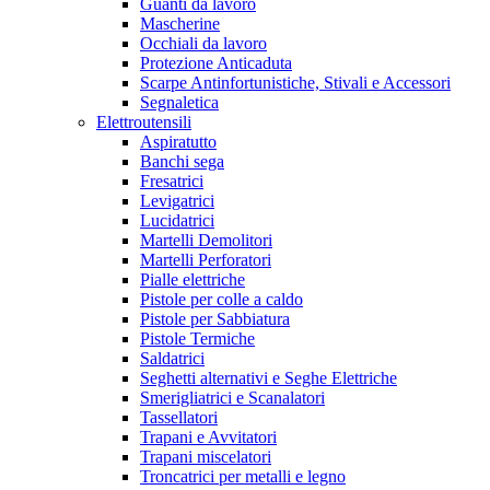
Guanti da lavoro
Mascherine
Occhiali da lavoro
Protezione Anticaduta
Scarpe Antinfortunistiche, Stivali e Accessori
Segnaletica
Elettroutensili
Aspiratutto
Banchi sega
Fresatrici
Levigatrici
Lucidatrici
Martelli Demolitori
Martelli Perforatori
Pialle elettriche
Pistole per colle a caldo
Pistole per Sabbiatura
Pistole Termiche
Saldatrici
Seghetti alternativi e Seghe Elettriche
Smerigliatrici e Scanalatori
Tassellatori
Trapani e Avvitatori
Trapani miscelatori
Troncatrici per metalli e legno