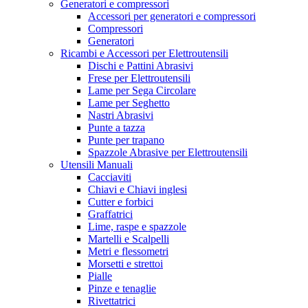
Generatori e compressori
Accessori per generatori e compressori
Compressori
Generatori
Ricambi e Accessori per Elettroutensili
Dischi e Pattini Abrasivi
Frese per Elettroutensili
Lame per Sega Circolare
Lame per Seghetto
Nastri Abrasivi
Punte a tazza
Punte per trapano
Spazzole Abrasive per Elettroutensili
Utensili Manuali
Cacciaviti
Chiavi e Chiavi inglesi
Cutter e forbici
Graffatrici
Lime, raspe e spazzole
Martelli e Scalpelli
Metri e flessometri
Morsetti e strettoi
Pialle
Pinze e tenaglie
Rivettatrici