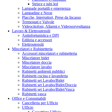
Strisce e tubi led
Lampade portatili e emergenza
Lampadine e Neon
Placche, Interruttori, Prese da Incasso
Termostati e Valvole
Videocitofoni, Allarmi e Videosorveglianza
Lavoro & Elettroutensili
Antinfortunistica e DPI
Edilizia e accessori
Elettroutensili
Miscelatori e Rubinetteria
Accessori miscelatori e rubinetteria
Miscelatore bidet
Miscelatore doccia
Miscelatore lavabo
Rubinetti ambienti pubblici
Rubinetti cucina e lavanderia
Rubinetti set Lavabo/Bidet
Rubinetti set Lavabo/Bidet/Doccia
Rubinetti set Lavabo/Bidet/Vasca
Rubinetti vasca
Office e Consumabili
Cancelleria per Ufficio
Ufficio
Cassettiera Ufficio