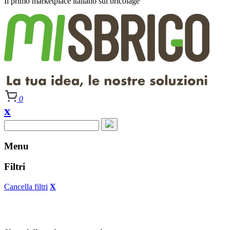
Il primo
marketplace italiano
sul bricolage
0
x
Menu
Filtri
Cancella filtri
X