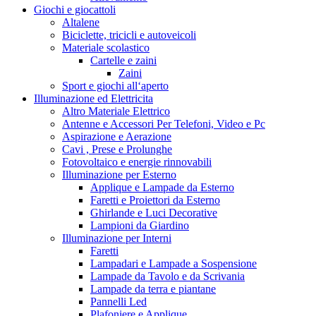
Giochi e giocattoli
Altalene
Biciclette, tricicli e autoveicoli
Materiale scolastico
Cartelle e zaini
Zaini
Sport e giochi all‘aperto
Illuminazione ed Elettricita
Altro Materiale Elettrico
Antenne e Accessori Per Telefoni, Video e Pc
Aspirazione e Aerazione
Cavi , Prese e Prolunghe
Fotovoltaico e energie rinnovabili
Illuminazione per Esterno
Applique e Lampade da Esterno
Faretti e Proiettori da Esterno
Ghirlande e Luci Decorative
Lampioni da Giardino
Illuminazione per Interni
Faretti
Lampadari e Lampade a Sospensione
Lampade da Tavolo e da Scrivania
Lampade da terra e piantane
Pannelli Led
Plafoniere e Applique