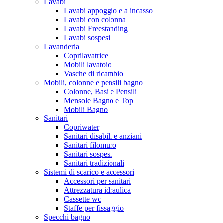
Lavabi
Lavabi appoggio e a incasso
Lavabi con colonna
Lavabi Freestanding
Lavabi sospesi
Lavanderia
Coprilavatrice
Mobili lavatoio
Vasche di ricambio
Mobili, colonne e pensili bagno
Colonne, Basi e Pensili
Mensole Bagno e Top
Mobili Bagno
Sanitari
Copriwater
Sanitari disabili e anziani
Sanitari filomuro
Sanitari sospesi
Sanitari tradizionali
Sistemi di scarico e accessori
Accessori per sanitari
Attrezzatura idraulica
Cassette wc
Staffe per fissaggio
Specchi bagno