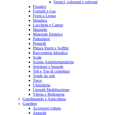
Vernici, coloranti e solventi
Fissativi
Fornelli a Gas
Forni a Legna
Idraulica
Lucchetti e Catene
Maniglie
Materiale Elettrico
Pattumiere
Pennelli
Pittura Pareti e Soffitti
Raccorderia Idraulica
Scale
Scarpe Antinfortunistiche
Serrature e bussole
Teli e Top di copertura
Tende da sole
Torce
Utensileria
Utensili Multifunzione
Viteria e Bulloneria
Giardinaggio e Agricoltura
Giardino
Accessori cottura
Amache