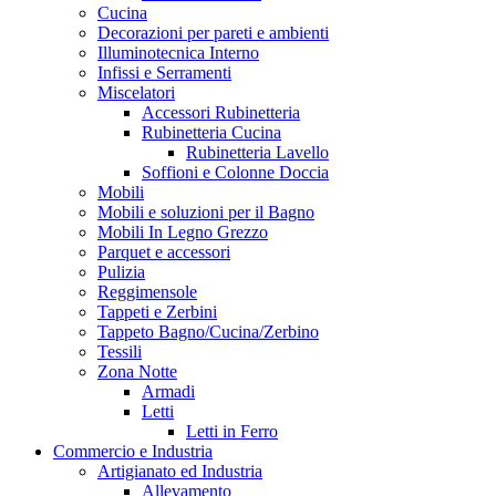
Cucina
Decorazioni per pareti e ambienti
Illuminotecnica Interno
Infissi e Serramenti
Miscelatori
Accessori Rubinetteria
Rubinetteria Cucina
Rubinetteria Lavello
Soffioni e Colonne Doccia
Mobili
Mobili e soluzioni per il Bagno
Mobili In Legno Grezzo
Parquet e accessori
Pulizia
Reggimensole
Tappeti e Zerbini
Tappeto Bagno/Cucina/Zerbino
Tessili
Zona Notte
Armadi
Letti
Letti in Ferro
Commercio e Industria
Artigianato ed Industria
Allevamento