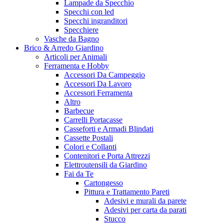
Lampade da Specchio
Specchi con led
Specchi ingranditori
Specchiere
Vasche da Bagno
Brico & Arredo Giardino
Articoli per Animali
Ferramenta e Hobby
Accessori Da Campeggio
Accessori Da Lavoro
Accessori Ferramenta
Altro
Barbecue
Carrelli Portacasse
Casseforti e Armadi Blindati
Cassette Postali
Colori e Collanti
Contenitori e Porta Attrezzi
Elettroutensili da Giardino
Fai da Te
Cartongesso
Pittura e Trattamento Pareti
Adesivi e murali da parete
Adesivi per carta da parati
Stucco