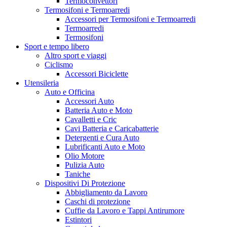
Termoconvettori
Termosifoni e Termoarredi
Accessori per Termosifoni e Termoarredi
Termoarredi
Termosifoni
Sport e tempo libero
Altro sport e viaggi
Ciclismo
Accessori Biciclette
Utensileria
Auto e Officina
Accessori Auto
Batteria Auto e Moto
Cavalletti e Cric
Cavi Batteria e Caricabatterie
Detergenti e Cura Auto
Lubrificanti Auto e Moto
Olio Motore
Pulizia Auto
Taniche
Dispositivi Di Protezione
Abbigliamento da Lavoro
Caschi di protezione
Cuffie da Lavoro e Tappi Antirumore
Estintori