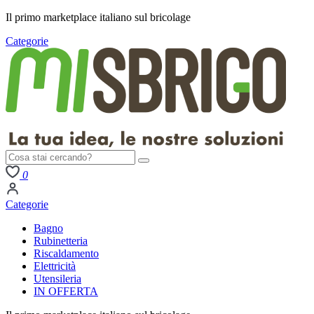
Il primo
marketplace italiano
sul bricolage
Categorie
0
Categorie
Bagno
Rubinetteria
Riscaldamento
Elettricità
Utensileria
IN OFFERTA