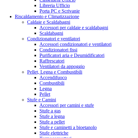
Libreria Ufficio
Porta PC e Scrivanie
Riscaldamento e Climatizzazione
Caldaie e Scaldabagni
Accessori per caldaie e scaldabagni
Scaldabagni
Condizionatori e ventilatori
Accessori condizionatori e ventilatori
Condizionatori fissi
Purificatori aria e Deumidificatori
Raffrescatori
Ventilatori da appoggio
Pellet, Legna e Combustibili
Accendifuoco
Combustibili
Legna
Pellet
Stufe e Camini
Accessori per camini e stufe
Stufe a gas
Stufe a legna
Stufe a pellet
Stufe e caminetti a bioetanolo
Stufe elettriche