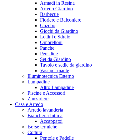
Armadi in Resina
Arredo Giardino
Barbecue
Fioriere e Balconiere
Gazebo
Giochi da Giardino
Lettini e Sdraio
Ombrelloni
Panche
Pensiline
Set da Giardino
Tavolo e sedie da giardino
Vasi per piante
Illuminotecnica Esterno
Lampadine
Altro Lampadine
Piscine e Accessori
Zanzariere
Casa e Arredo
Arredo lavanderia
Biancheria Intima
Accappatoi
Borse termiche
Cottura
Pentole e Padelle