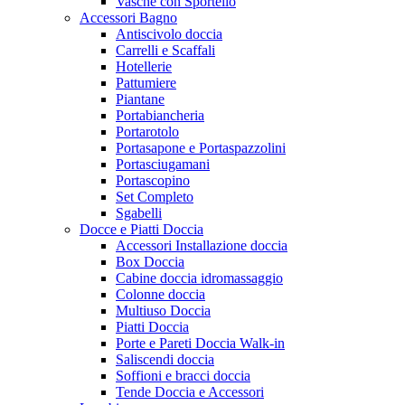
Vasche con Sportello
Accessori Bagno
Antiscivolo doccia
Carrelli e Scaffali
Hotellerie
Pattumiere
Piantane
Portabiancheria
Portarotolo
Portasapone e Portaspazzolini
Portasciugamani
Portascopino
Set Completo
Sgabelli
Docce e Piatti Doccia
Accessori Installazione doccia
Box Doccia
Cabine doccia idromassaggio
Colonne doccia
Multiuso Doccia
Piatti Doccia
Porte e Pareti Doccia Walk-in
Saliscendi doccia
Soffioni e bracci doccia
Tende Doccia e Accessori