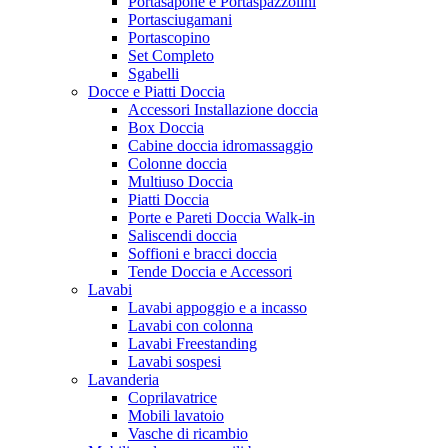
Portasapone e Portaspazzolini
Portasciugamani
Portascopino
Set Completo
Sgabelli
Docce e Piatti Doccia
Accessori Installazione doccia
Box Doccia
Cabine doccia idromassaggio
Colonne doccia
Multiuso Doccia
Piatti Doccia
Porte e Pareti Doccia Walk-in
Saliscendi doccia
Soffioni e bracci doccia
Tende Doccia e Accessori
Lavabi
Lavabi appoggio e a incasso
Lavabi con colonna
Lavabi Freestanding
Lavabi sospesi
Lavanderia
Coprilavatrice
Mobili lavatoio
Vasche di ricambio