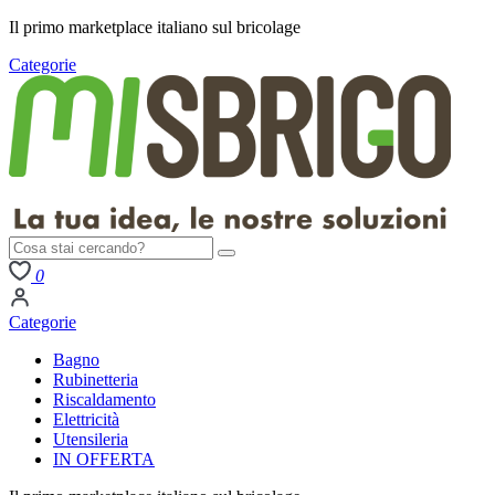
Il primo
marketplace italiano
sul bricolage
Categorie
0
Categorie
Bagno
Rubinetteria
Riscaldamento
Elettricità
Utensileria
IN OFFERTA