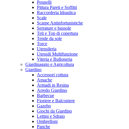
Pennelli
Pittura Pareti e Soffitti
Raccorderia Idraulica
Scale
Scarpe Antinfortunistiche
Serrature e bussole
Teli e Top di copertura
Tende da sole
Torce
Utensileria
Utensili Multifunzione
Viteria e Bulloneria
Giardinaggio e Agricoltura
Giardino
Accessori cottura
Amache
Armadi in Resina
Arredo Giardino
Barbecue
Fioriere e Balconiere
Gazebo
Giochi da Giardino
Lettini e Sdraio
Ombrelloni
Panche