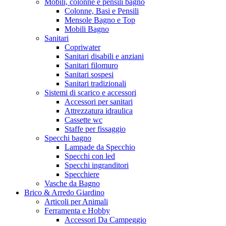
Mobili, colonne e pensili bagno
Colonne, Basi e Pensili
Mensole Bagno e Top
Mobili Bagno
Sanitari
Copriwater
Sanitari disabili e anziani
Sanitari filomuro
Sanitari sospesi
Sanitari tradizionali
Sistemi di scarico e accessori
Accessori per sanitari
Attrezzatura idraulica
Cassette wc
Staffe per fissaggio
Specchi bagno
Lampade da Specchio
Specchi con led
Specchi ingranditori
Specchiere
Vasche da Bagno
Brico & Arredo Giardino
Articoli per Animali
Ferramenta e Hobby
Accessori Da Campeggio