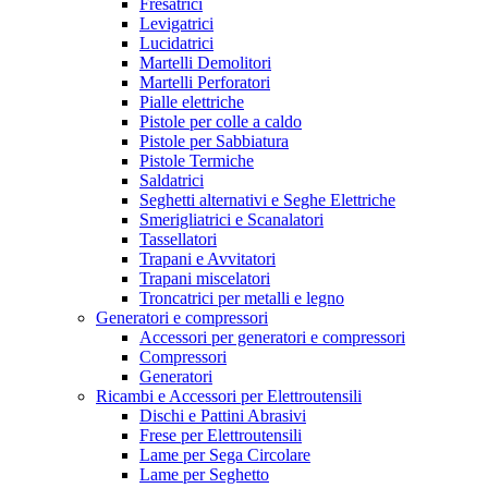
Fresatrici
Levigatrici
Lucidatrici
Martelli Demolitori
Martelli Perforatori
Pialle elettriche
Pistole per colle a caldo
Pistole per Sabbiatura
Pistole Termiche
Saldatrici
Seghetti alternativi e Seghe Elettriche
Smerigliatrici e Scanalatori
Tassellatori
Trapani e Avvitatori
Trapani miscelatori
Troncatrici per metalli e legno
Generatori e compressori
Accessori per generatori e compressori
Compressori
Generatori
Ricambi e Accessori per Elettroutensili
Dischi e Pattini Abrasivi
Frese per Elettroutensili
Lame per Sega Circolare
Lame per Seghetto