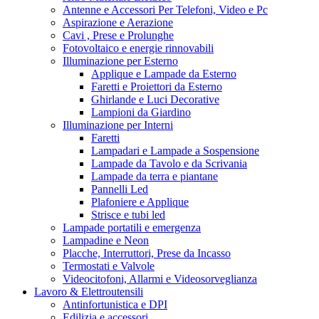
Antenne e Accessori Per Telefoni, Video e Pc
Aspirazione e Aerazione
Cavi , Prese e Prolunghe
Fotovoltaico e energie rinnovabili
Illuminazione per Esterno
Applique e Lampade da Esterno
Faretti e Proiettori da Esterno
Ghirlande e Luci Decorative
Lampioni da Giardino
Illuminazione per Interni
Faretti
Lampadari e Lampade a Sospensione
Lampade da Tavolo e da Scrivania
Lampade da terra e piantane
Pannelli Led
Plafoniere e Applique
Strisce e tubi led
Lampade portatili e emergenza
Lampadine e Neon
Placche, Interruttori, Prese da Incasso
Termostati e Valvole
Videocitofoni, Allarmi e Videosorveglianza
Lavoro & Elettroutensili
Antinfortunistica e DPI
Edilizia e accessori