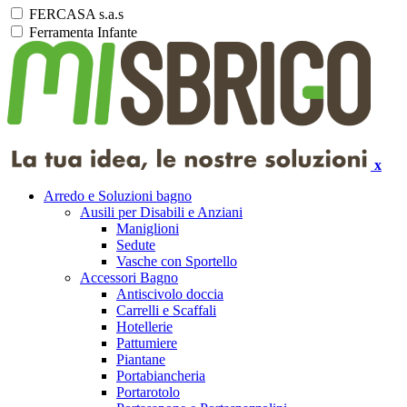
FERCASA s.a.s
Ferramenta Infante
x
Arredo e Soluzioni bagno
Ausili per Disabili e Anziani
Maniglioni
Sedute
Vasche con Sportello
Accessori Bagno
Antiscivolo doccia
Carrelli e Scaffali
Hotellerie
Pattumiere
Piantane
Portabiancheria
Portarotolo