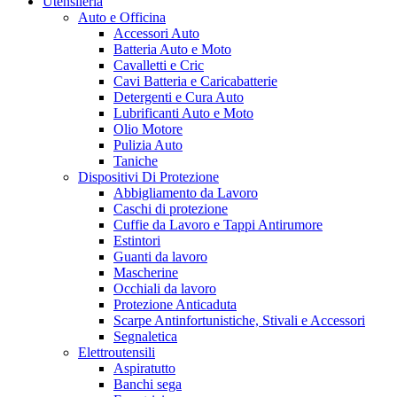
Utensileria
Auto e Officina
Accessori Auto
Batteria Auto e Moto
Cavalletti e Cric
Cavi Batteria e Caricabatterie
Detergenti e Cura Auto
Lubrificanti Auto e Moto
Olio Motore
Pulizia Auto
Taniche
Dispositivi Di Protezione
Abbigliamento da Lavoro
Caschi di protezione
Cuffie da Lavoro e Tappi Antirumore
Estintori
Guanti da lavoro
Mascherine
Occhiali da lavoro
Protezione Anticaduta
Scarpe Antinfortunistiche, Stivali e Accessori
Segnaletica
Elettroutensili
Aspiratutto
Banchi sega