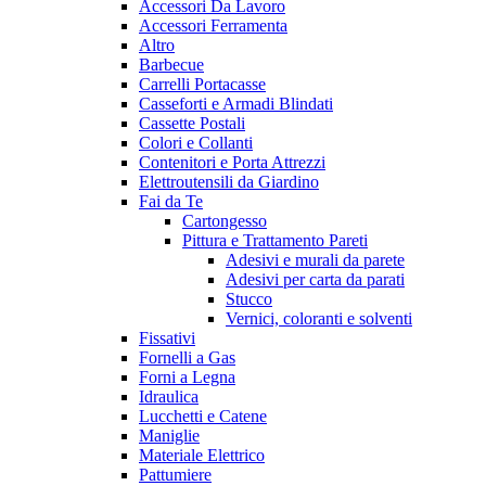
Accessori Da Lavoro
Accessori Ferramenta
Altro
Barbecue
Carrelli Portacasse
Casseforti e Armadi Blindati
Cassette Postali
Colori e Collanti
Contenitori e Porta Attrezzi
Elettroutensili da Giardino
Fai da Te
Cartongesso
Pittura e Trattamento Pareti
Adesivi e murali da parete
Adesivi per carta da parati
Stucco
Vernici, coloranti e solventi
Fissativi
Fornelli a Gas
Forni a Legna
Idraulica
Lucchetti e Catene
Maniglie
Materiale Elettrico
Pattumiere