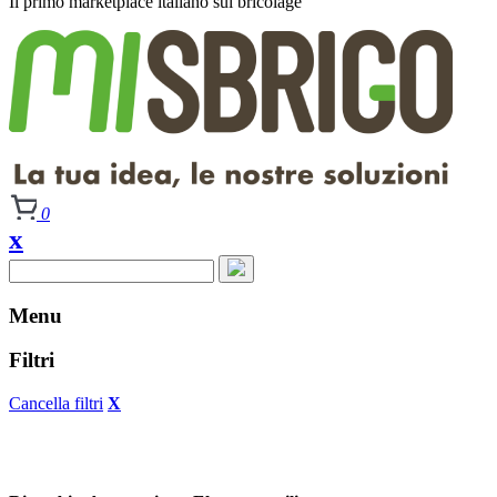
Il primo
marketplace italiano
sul bricolage
0
x
Menu
Filtri
Cancella filtri
X