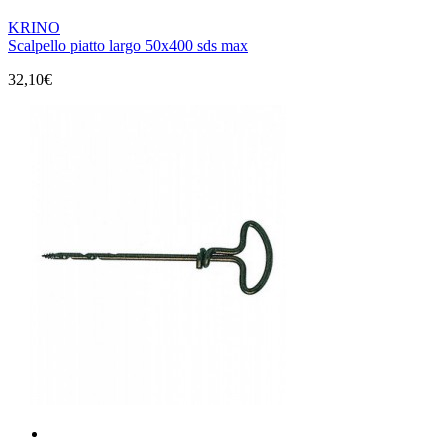
KRINO
Scalpello piatto largo 50x400 sds max
32,10€