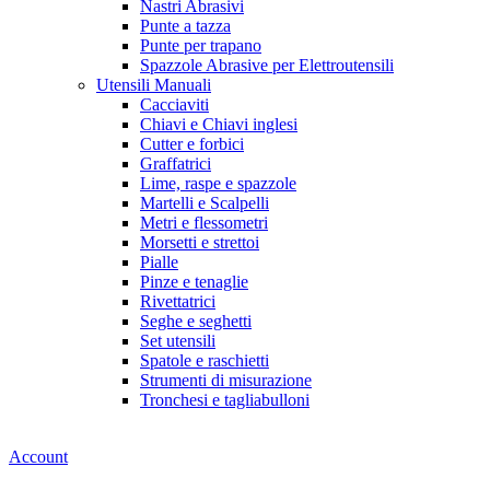
Nastri Abrasivi
Punte a tazza
Punte per trapano
Spazzole Abrasive per Elettroutensili
Utensili Manuali
Cacciaviti
Chiavi e Chiavi inglesi
Cutter e forbici
Graffatrici
Lime, raspe e spazzole
Martelli e Scalpelli
Metri e flessometri
Morsetti e strettoi
Pialle
Pinze e tenaglie
Rivettatrici
Seghe e seghetti
Set utensili
Spatole e raschietti
Strumenti di misurazione
Tronchesi e tagliabulloni
Account