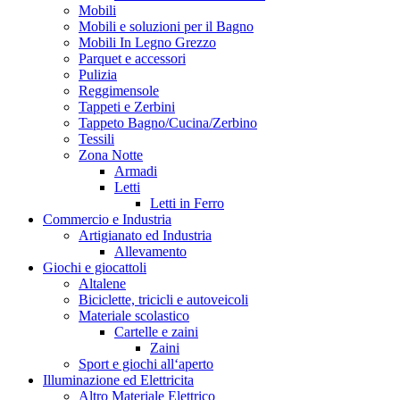
Mobili
Mobili e soluzioni per il Bagno
Mobili In Legno Grezzo
Parquet e accessori
Pulizia
Reggimensole
Tappeti e Zerbini
Tappeto Bagno/Cucina/Zerbino
Tessili
Zona Notte
Armadi
Letti
Letti in Ferro
Commercio e Industria
Artigianato ed Industria
Allevamento
Giochi e giocattoli
Altalene
Biciclette, tricicli e autoveicoli
Materiale scolastico
Cartelle e zaini
Zaini
Sport e giochi all‘aperto
Illuminazione ed Elettricita
Altro Materiale Elettrico