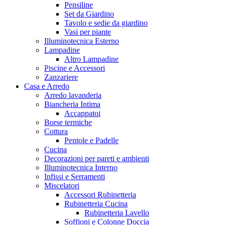
Pensiline
Set da Giardino
Tavolo e sedie da giardino
Vasi per piante
Illuminotecnica Esterno
Lampadine
Altro Lampadine
Piscine e Accessori
Zanzariere
Casa e Arredo
Arredo lavanderia
Biancheria Intima
Accappatoi
Borse termiche
Cottura
Pentole e Padelle
Cucina
Decorazioni per pareti e ambienti
Illuminotecnica Interno
Infissi e Serramenti
Miscelatori
Accessori Rubinetteria
Rubinetteria Cucina
Rubinetteria Lavello
Soffioni e Colonne Doccia