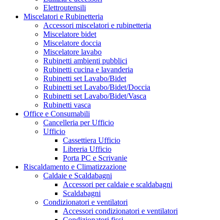
Elettroutensili
Miscelatori e Rubinetteria
Accessori miscelatori e rubinetteria
Miscelatore bidet
Miscelatore doccia
Miscelatore lavabo
Rubinetti ambienti pubblici
Rubinetti cucina e lavanderia
Rubinetti set Lavabo/Bidet
Rubinetti set Lavabo/Bidet/Doccia
Rubinetti set Lavabo/Bidet/Vasca
Rubinetti vasca
Office e Consumabili
Cancelleria per Ufficio
Ufficio
Cassettiera Ufficio
Libreria Ufficio
Porta PC e Scrivanie
Riscaldamento e Climatizzazione
Caldaie e Scaldabagni
Accessori per caldaie e scaldabagni
Scaldabagni
Condizionatori e ventilatori
Accessori condizionatori e ventilatori
Condizionatori fissi