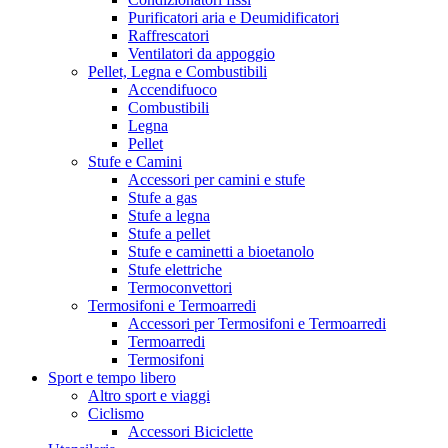
Purificatori aria e Deumidificatori
Raffrescatori
Ventilatori da appoggio
Pellet, Legna e Combustibili
Accendifuoco
Combustibili
Legna
Pellet
Stufe e Camini
Accessori per camini e stufe
Stufe a gas
Stufe a legna
Stufe a pellet
Stufe e caminetti a bioetanolo
Stufe elettriche
Termoconvettori
Termosifoni e Termoarredi
Accessori per Termosifoni e Termoarredi
Termoarredi
Termosifoni
Sport e tempo libero
Altro sport e viaggi
Ciclismo
Accessori Biciclette